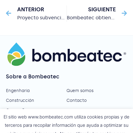
ANTERIOR
SIGUIENTE
Proyecto subvencionado por el CDTI
Bombeatec obtiene la certificación Achilles
Sobre a Bombeatec
Engenharia
Quem somos
Construcción
Contacto
Operação
El sitio web www.bombeatec.com utiliza cookies propias y de
Visite as nossas redes
terceros para recopilar información que ayuda a optimizar su