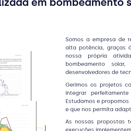
lizada em bombeamento so
Somos a empresa de r
alta potência, graças 
nossa própria ativid
bombeamento sola
desenvolvedores de tecn
Gerimos os projetos co
integrar perfeitament
Estudamos e propomos a
e que nos permita adapt
As nossas propostas t
execuções implementem s