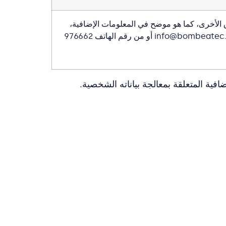
ق الأخرى، كما هو موضح في المعلومات الإضافية،
عن طريق الاتصال بـشركة BOMBEATEC S.L. من البريد الالكتروني info@bombeatec.com أو من رقم الهاتف 976662