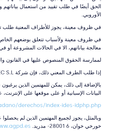
الحق أيضًا في طلب تقييد من استعمال بياناتهم وعر
الأوروبي.
في ظروف معينة، يجوز للأطراف المعنية طلب تقيي
معالجة بياناتهم، الا في الحالات المشروعة أو في
لممارسة الحقوق المنصوص عليها في القانون والذي تم و
إذا طلب الطرف المعني ذلك، فإن شركة BOMBEATEC S.L. ستوفر له النموذج المناسب لممارسة أي حق من حقوقه.
البيانات الإسبانية أو على موقعها على الإنترنت، ع
dano/derechos/index-ides-idphp.php
وبالمثل، يجوز لجميع المهتمين الذين لم يحصلوا عل
خورخي خوان، 6 28001- مدريد.
ww.agpd.es