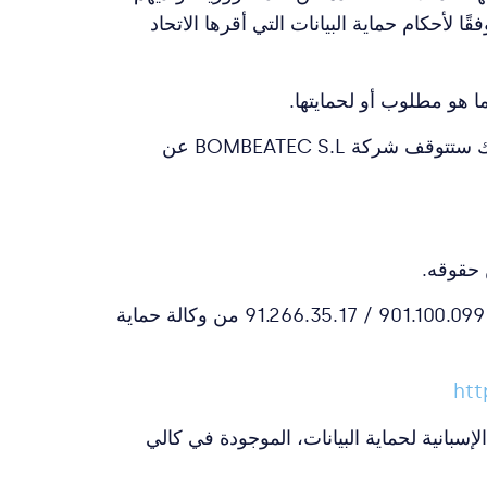
 لأحكام حماية البيانات التي أقرها الاتحاد
 هو مطلوب أو لحمايتها.
في ظروف معينة ولأسباب تتعلق بوضعهم الخاص، يجوز للأطراف المعنية الاعتراض على استعمال بياناتهم. انداك ستتوقف شركة BOMBEATEC S.L عن
بالإضافة إلى ذلك، يمكن للمهتمين الذين يرغبون في معرفة المزيد من المعلومات حول حقوقهم الاتصال بالرقم 901.100.099 / 91.266.35.17 من وكالة حماية
htt
إسبانية لحماية البيانات، الموجودة في كالي