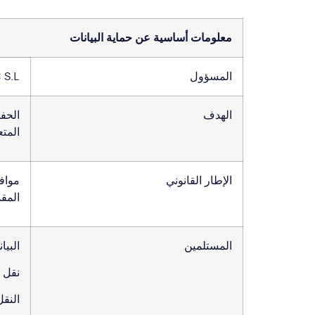
معلومات أساسية عن حماية البيانات
المسؤول
S.L.
الهدف
الحف
المتع
الإطار القانوني
موافق
المق
المستلمين
البيان
نقل ا
النقل