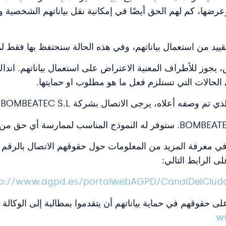
ضها، كم لهم الحق أيضًا في إمكانية نقل بياناتهم الشخصية وفقًا
د من استعمال بياناتهم، وفي هذه الحالة سنحتفظ بها فقط لما
 الحالات التي تستلزم فعل ما هو مطلوب او حمايتها.
صفه أعلاه، يرجى الاتصال بشركة BOMBEATEC S.L
لى الرابط التالي:
p://www.agpd.es/portalwebAGPD/CanalDelCiuda
ى حقوقهم في حماية بياناتهم أن يتقدموا بمطالبة إلى الوكالة ال
w