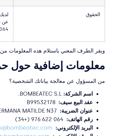
الحقوق
لديك
064.
ويقر الطرف المعني باستلام هذه المعلومات من شركة BOMBEATEC S.L.، ويقر كذلك بانه قرأ المعلومات الإضافية المتعلقة بمعالج
معلومات إضافية حول حماي
من المسؤول عن معالجة بياناتك الشخصية؟
اسم الشركة:
BOMBEATEC S.L.
عقد البيع سيف:
B99532178
عنوان الضريبة:
C/HERMANA MATILDE N37
رقم الهاتف:
064 622 976 (+34)
البريد الإلكتروني:
fo@bombeatec.com