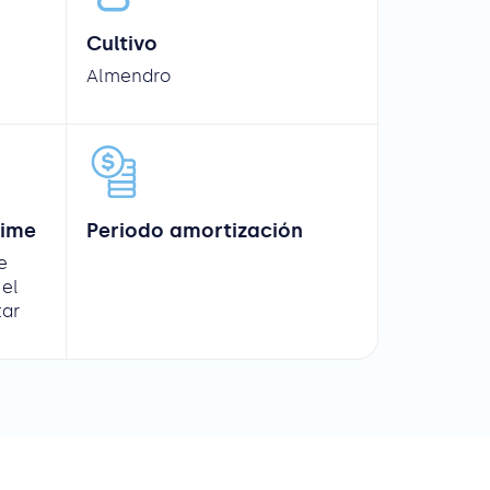
Cultivo
Almendro
Time
Periodo amortización
e
el
tar